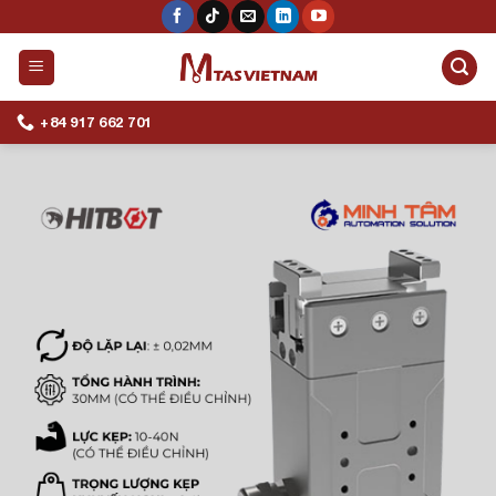
Skip
to
content
+84 917 662 701