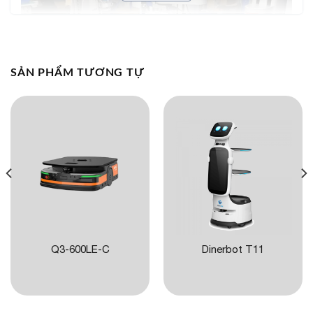
Video
SẢN PHẨM TƯƠNG TỰ
00:00
01:40
TÍNH NĂNG NỔI BẬT HITBOT Z-EFG-30
Thiết kế siêu nhỏ gọn – chỉ 300g
: Dễ dàng tích
hợp với các cánh tay robot nhỏ hoặc hệ thống gắp
tự động trong không gian hẹp.
Điều khiển điện hoàn toàn
: Không cần khí nén,
Q3-600LE-C
Dinerbot T11
giúp tiết kiệm năng lượng và chi phí bảo trì.
Lực kẹp tinh chỉnh chính xác (3–30N)
: Phù hợp
với vật thể siêu nhỏ, dễ vỡ hoặc linh kiện điện tử tinh