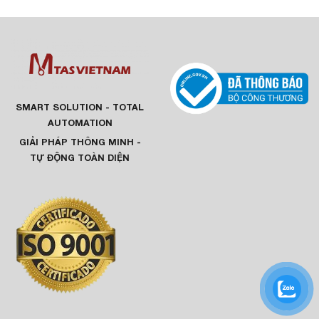
vi.
Tích hợp sẵn driver và giao diện truyền thông
:
Tương thích với các hệ thống robot phổ biến hiện
nay.
Hỗ trợ Modbus, UART, I/O
: Dễ dàng lập trình và
SMART SOLUTION - TOTAL
kết nối.
AUTOMATION
GIẢI PHÁP THÔNG MINH -
Ứng dụng tiêu biểu của Z-EFG-30:
TỰ ĐỘNG TOÀN DIỆN
Gắp mẫu trong phòng lab, thiết bị y tế
Gắp linh kiện điện tử, vi mạch
Tự động hóa trong sản xuất chính xác
Kết hợp với robot cộng tác (cobots) trong các tác
vụ nhẹ và nhạy