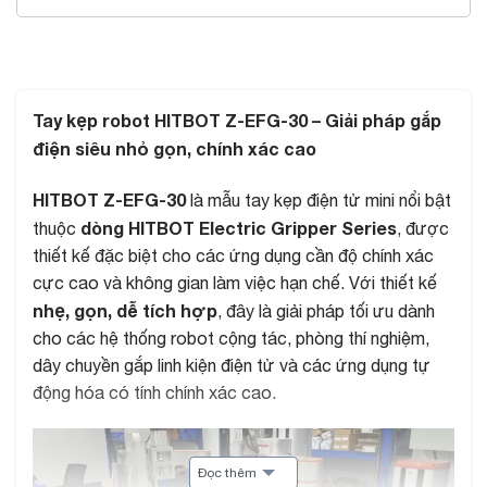
THÔNG SỐ KỸ THUẬT
Tay kẹp robot HITBOT Z-EFG-30 – Giải pháp gắp
điện siêu nhỏ gọn, chính xác cao
HITBOT Z-EFG-30
là mẫu tay kẹp điện tử mini nổi bật
dòng HITBOT Electric Gripper Series
thuộc
, được
thiết kế đặc biệt cho các ứng dụng cần độ chính xác
cực cao và không gian làm việc hạn chế. Với thiết kế
nhẹ, gọn, dễ tích hợp
, đây là giải pháp tối ưu dành
cho các hệ thống robot cộng tác, phòng thí nghiệm,
dây chuyền gắp linh kiện điện tử và các ứng dụng tự
động hóa có tính chính xác cao.
Trình
chơi
Đọc thêm