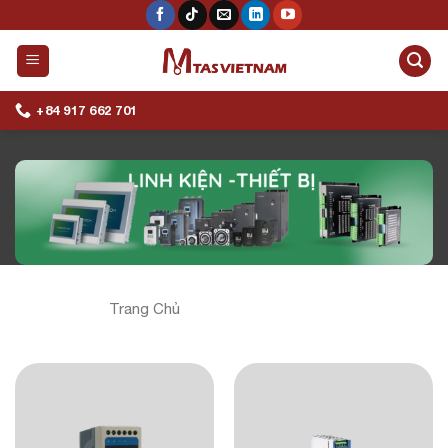
Skip
to
content
+84 917 662 701
Trang Chủ
/
THIẾT BỊ, LINH KIỆN